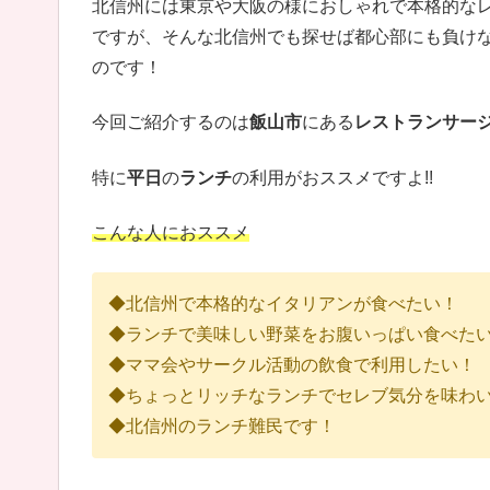
北信州には東京や大阪の様におしゃれで本格的なレス
ですが、そんな北信州でも探せば都心部にも負け
のです！
今回ご紹介するのは
飯山市
にある
レストランサー
特に
平日
の
ランチ
の利用がおススメですよ!!
こんな人におススメ
◆北信州で本格的なイタリアンが食べたい！
◆ランチで美味しい野菜をお腹いっぱい食べた
◆ママ会やサークル活動の飲食で利用したい！
◆ちょっとリッチなランチでセレブ気分を味わ
◆北信州のランチ難民です！