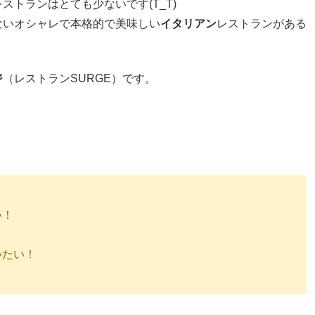
トランはとても少ないです(T_T)
ないオシャレで本格的で美味しい
イタリアン
レストランがある
ジ
（レストランSURGE）です。
い！
いたい！